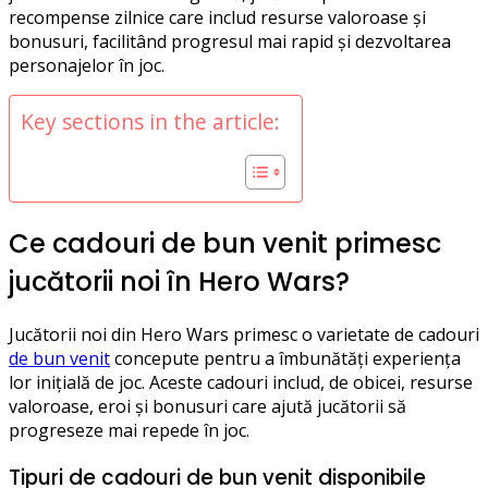
recompense zilnice care includ resurse valoroase și
bonusuri, facilitând progresul mai rapid și dezvoltarea
personajelor în joc.
Key sections in the article:
Ce cadouri de bun venit primesc
jucătorii noi în Hero Wars?
Jucătorii noi din Hero Wars primesc o varietate de cadouri
de bun venit
concepute pentru a îmbunătăți experiența
lor inițială de joc. Aceste cadouri includ, de obicei, resurse
valoroase, eroi și bonusuri care ajută jucătorii să
progreseze mai repede în joc.
Tipuri de cadouri de bun venit disponibile