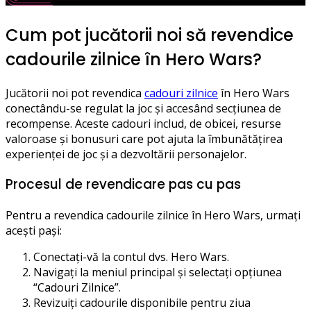
Cum pot jucătorii noi să revendice
cadourile zilnice în Hero Wars?
Jucătorii noi pot revendica
cadouri zilnice
în Hero Wars
conectându-se regulat la joc și accesând secțiunea de
recompense. Aceste cadouri includ, de obicei, resurse
valoroase și bonusuri care pot ajuta la îmbunătățirea
experienței de joc și a dezvoltării personajelor.
Procesul de revendicare pas cu pas
Pentru a revendica cadourile zilnice în Hero Wars, urmați
acești pași:
Conectați-vă la contul dvs. Hero Wars.
Navigați la meniul principal și selectați opțiunea
“Cadouri Zilnice”.
Revizuiți cadourile disponibile pentru ziua