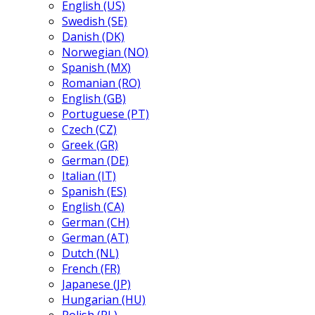
English (US)
Swedish (SE)
Danish (DK)
Norwegian (NO)
Spanish (MX)
Romanian (RO)
English (GB)
Portuguese (PT)
Czech (CZ)
Greek (GR)
German (DE)
Italian (IT)
Spanish (ES)
English (CA)
German (CH)
German (AT)
Dutch (NL)
French (FR)
Japanese (JP)
Hungarian (HU)