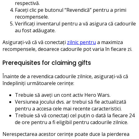
respectivă.
Faceți clic pe butonul “Revendică” pentru a primi
recompensele.
Verificați inventarul pentru a vă asigura că cadourile
au fost adăugate.
Asigurați-vă că vă conectați
zilnic pentru
a maximiza
recompensele, deoarece cadourile pot varia în fiecare zi.
Prerequisites for claiming gifts
Înainte de a revendica cadourile zilnice, asigurați-vă că
îndepliniți următoarele cerințe:
Trebuie să aveți un cont activ Hero Wars.
Versiunea jocului dvs. ar trebui să fie actualizată
pentru a accesa cele mai recente caracteristici.
Trebuie să vă conectați cel puțin o dată la fiecare 24
de ore pentru a fi eligibil pentru cadourile zilnice.
Nerespectarea acestor cerințe poate duce la pierderea