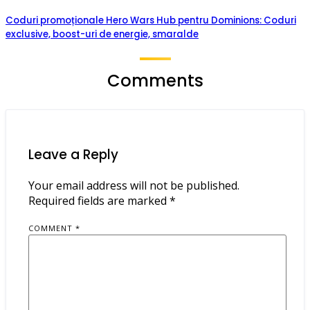
Coduri promoționale Hero Wars Hub pentru Dominions: Coduri
exclusive, boost-uri de energie, smaralde
Comments
Leave a Reply
Your email address will not be published.
Required fields are marked
*
COMMENT
*