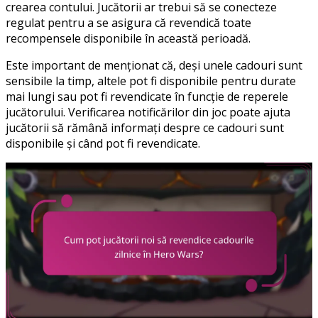
crearea contului. Jucătorii ar trebui să se conecteze
regulat pentru a se asigura că revendică toate
recompensele disponibile în această perioadă.
Este important de menționat că, deși unele cadouri sunt
sensibile la timp, altele pot fi disponibile pentru durate
mai lungi sau pot fi revendicate în funcție de reperele
jucătorului. Verificarea notificărilor din joc poate ajuta
jucătorii să rămână informați despre ce cadouri sunt
disponibile și când pot fi revendicate.