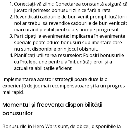
Conectați-vă zilnic: Conectarea constantă asigură că
jucătorii primesc bonusuri zilnice fără a rata.
Revendicați cadourile de bun venit prompt: Jucătorii
noi ar trebui să revendice cadourile de bun venit cât
mai curând posibil pentru a-și începe progresul.
Participați la evenimente: Implicarea în evenimente
speciale poate aduce bonusuri suplimentare care
nu sunt disponibile prin jocul obișnuit.
Planificați utilizarea resurselor: Folosiți bonusurile
cu înțelepciune pentru a îmbunătăți eroii și a
actualiza abilitățile eficient.
Implementarea acestor strategii poate duce la o
experiență de joc mai recompensatoare și la un progres
mai rapid.
Momentul și frecvența disponibilității
bonusurilor
Bonusurile în Hero Wars sunt, de obicei, disponibile la