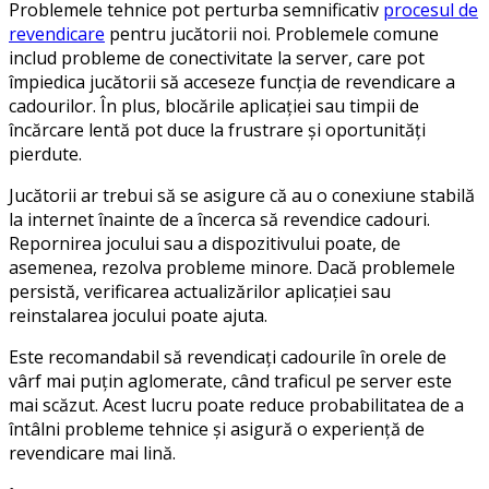
Problemele tehnice pot perturba semnificativ
procesul de
revendicare
pentru jucătorii noi. Problemele comune
includ probleme de conectivitate la server, care pot
împiedica jucătorii să acceseze funcția de revendicare a
cadourilor. În plus, blocările aplicației sau timpii de
încărcare lentă pot duce la frustrare și oportunități
pierdute.
Jucătorii ar trebui să se asigure că au o conexiune stabilă
la internet înainte de a încerca să revendice cadouri.
Repornirea jocului sau a dispozitivului poate, de
asemenea, rezolva probleme minore. Dacă problemele
persistă, verificarea actualizărilor aplicației sau
reinstalarea jocului poate ajuta.
Este recomandabil să revendicați cadourile în orele de
vârf mai puțin aglomerate, când traficul pe server este
mai scăzut. Acest lucru poate reduce probabilitatea de a
întâlni probleme tehnice și asigură o experiență de
revendicare mai lină.