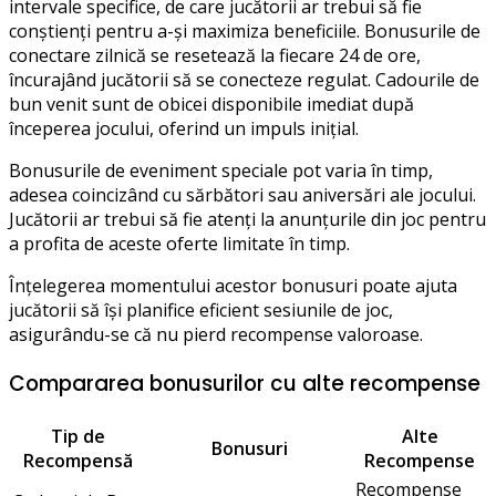
intervale specifice, de care jucătorii ar trebui să fie
conștienți pentru a-și maximiza beneficiile. Bonusurile de
conectare zilnică se resetează la fiecare 24 de ore,
încurajând jucătorii să se conecteze regulat. Cadourile de
bun venit sunt de obicei disponibile imediat după
începerea jocului, oferind un impuls inițial.
Bonusurile de eveniment speciale pot varia în timp,
adesea coincizând cu sărbători sau aniversări ale jocului.
Jucătorii ar trebui să fie atenți la anunțurile din joc pentru
a profita de aceste oferte limitate în timp.
Înțelegerea momentului acestor bonusuri poate ajuta
jucătorii să își planifice eficient sesiunile de joc,
asigurându-se că nu pierd recompense valoroase.
Compararea bonusurilor cu alte recompense
Tip de
Alte
Bonusuri
Recompensă
Recompense
Recompense