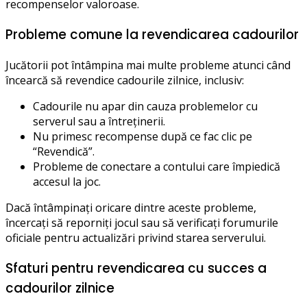
recompenselor valoroase.
Probleme comune la revendicarea cadourilor
Jucătorii pot întâmpina mai multe probleme atunci când
încearcă să revendice cadourile zilnice, inclusiv:
Cadourile nu apar din cauza problemelor cu
serverul sau a întreținerii.
Nu primesc recompense după ce fac clic pe
“Revendică”.
Probleme de conectare a contului care împiedică
accesul la joc.
Dacă întâmpinați oricare dintre aceste probleme,
încercați să reporniți jocul sau să verificați forumurile
oficiale pentru actualizări privind starea serverului.
Sfaturi pentru revendicarea cu succes a
cadourilor zilnice