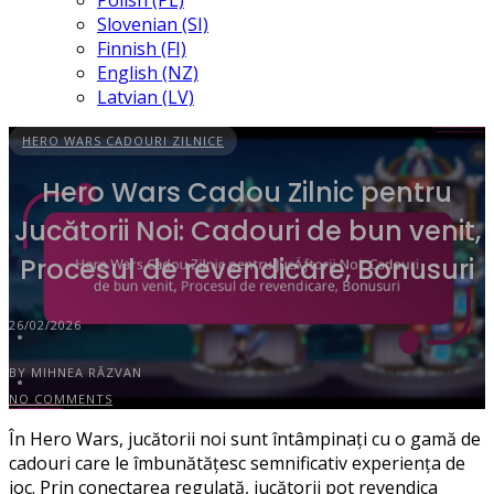
Polish (PL)
Slovenian (SI)
Finnish (FI)
English (NZ)
Latvian (LV)
HERO WARS CADOURI ZILNICE
Hero Wars Cadou Zilnic pentru
Jucătorii Noi: Cadouri de bun venit,
Procesul de revendicare, Bonusuri
26/02/2026
BY MIHNEA RĂZVAN
NO COMMENTS
În Hero Wars, jucătorii noi sunt întâmpinați cu o gamă de
cadouri care le îmbunătățesc semnificativ experiența de
joc. Prin conectarea regulată, jucătorii pot revendica