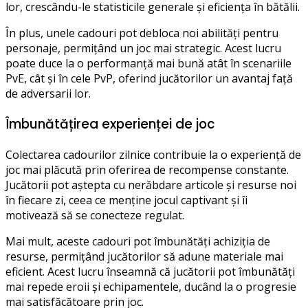
lor, crescându-le statisticile generale și eficiența în bătălii.
În plus, unele cadouri pot debloca noi abilități pentru
personaje, permițând un joc mai strategic. Acest lucru
poate duce la o performanță mai bună atât în scenariile
PvE, cât și în cele PvP, oferind jucătorilor un avantaj față
de adversarii lor.
Îmbunătățirea experienței de joc
Colectarea cadourilor zilnice contribuie la o experiență de
joc mai plăcută prin oferirea de recompense constante.
Jucătorii pot aștepta cu nerăbdare articole și resurse noi
în fiecare zi, ceea ce menține jocul captivant și îi
motivează să se conecteze regulat.
Mai mult, aceste cadouri pot îmbunătăți achiziția de
resurse, permițând jucătorilor să adune materiale mai
eficient. Acest lucru înseamnă că jucătorii pot îmbunătăți
mai repede eroii și echipamentele, ducând la o progresie
mai satisfăcătoare prin joc.