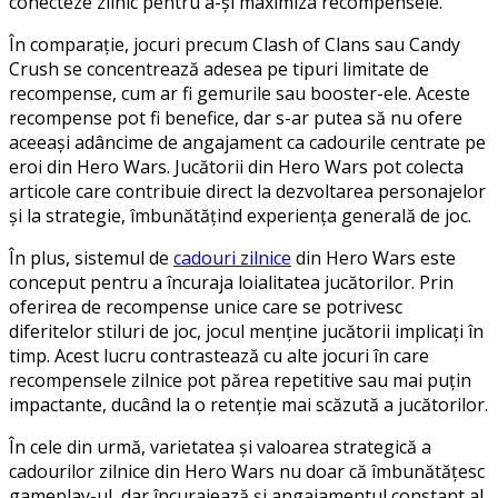
conecteze zilnic pentru a-și maximiza recompensele.
În comparație, jocuri precum Clash of Clans sau Candy
Crush se concentrează adesea pe tipuri limitate de
recompense, cum ar fi gemurile sau booster-ele. Aceste
recompense pot fi benefice, dar s-ar putea să nu ofere
aceeași adâncime de angajament ca cadourile centrate pe
eroi din Hero Wars. Jucătorii din Hero Wars pot colecta
articole care contribuie direct la dezvoltarea personajelor
și la strategie, îmbunătățind experiența generală de joc.
În plus, sistemul de
cadouri zilnice
din Hero Wars este
conceput pentru a încuraja loialitatea jucătorilor. Prin
oferirea de recompense unice care se potrivesc
diferitelor stiluri de joc, jocul menține jucătorii implicați în
timp. Acest lucru contrastează cu alte jocuri în care
recompensele zilnice pot părea repetitive sau mai puțin
impactante, ducând la o retenție mai scăzută a jucătorilor.
În cele din urmă, varietatea și valoarea strategică a
cadourilor zilnice din Hero Wars nu doar că îmbunătățesc
gameplay-ul, dar încurajează și angajamentul constant al