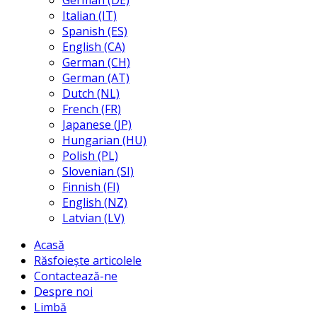
German (DE)
Italian (IT)
Spanish (ES)
English (CA)
German (CH)
German (AT)
Dutch (NL)
French (FR)
Japanese (JP)
Hungarian (HU)
Polish (PL)
Slovenian (SI)
Finnish (FI)
English (NZ)
Latvian (LV)
Acasă
Răsfoiește articolele
Contactează-ne
Despre noi
Limbă