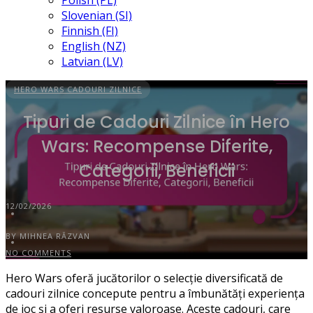
Polish (PL)
Slovenian (SI)
Finnish (FI)
English (NZ)
Latvian (LV)
HERO WARS CADOURI ZILNICE
Tipuri de Cadouri Zilnice în Hero
Wars: Recompense Diferite,
Categorii, Beneficii
12/02/2026
BY MIHNEA RĂZVAN
NO COMMENTS
Hero Wars oferă jucătorilor o selecție diversificată de
cadouri zilnice concepute pentru a îmbunătăți experiența
de joc și a oferi resurse valoroase. Aceste cadouri, care