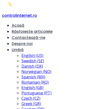
Skip
controlinternet.ro
to
Acasă
content
Răsfoiește articolele
Contactează-ne
Despre noi
Limbă
English (US)
Swedish (SE)
Danish (DK)
Norwegian (NO)
Spanish (MX)
Romanian (RO)
English (GB)
Portuguese (PT)
Czech (CZ)
Greek (GR)