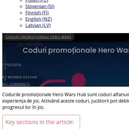
Polish (PL)
Slovenian (SI)
Finnish (FI)
English (NZ)
Latvian (LV)
CODURI PROMOȚIONALE HERO WARS
Coduri promoționale Hero Wars
17/02/2026
BY MIHNEA RĂZVAN
NO COMMENTS
Codurile promoționale Hero Wars Hub sunt coduri alfanumeri
experiența de joc. Activând aceste coduri, jucătorii pot deb
progresul lor în joc.
Key sections in the article: