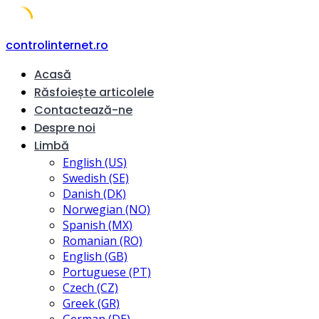
Skip
controlinternet.ro
to
Acasă
content
Răsfoiește articolele
Contactează-ne
Despre noi
Limbă
English (US)
Swedish (SE)
Danish (DK)
Norwegian (NO)
Spanish (MX)
Romanian (RO)
English (GB)
Portuguese (PT)
Czech (CZ)
Greek (GR)