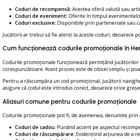
Coduri de recompensă:
Acestea oferă valută sau artic
Coduri de eveniment:
Oferite în timpul evenimentelo
Coduri exclusive:
Disponibile prin parteneriate sau ca
Jucătorii ar trebui să fie atenți la aceste coduri, deoarece
Cum funcționează codurile promoționale în He
Codurile promoționale funcționează permițând jucătorilor s
corespunzătoare. Acest proces este de obicei simplu și poate
Pentru a răscumpăra un cod promoțional, jucătorii navigheaz
asigure că codul este introdus corect, deoarece orice greșe
Aliasuri comune pentru codurile promoționale
Codurile promoționale pot fi, de asemenea, denumite prin 
Coduri de cadou:
Punând accent pe aspectul recompe
Coduri de răscumpărare:
Evidențiind acțiunea de a r