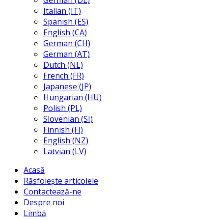
German (DE)
Italian (IT)
Spanish (ES)
English (CA)
German (CH)
German (AT)
Dutch (NL)
French (FR)
Japanese (JP)
Hungarian (HU)
Polish (PL)
Slovenian (SI)
Finnish (FI)
English (NZ)
Latvian (LV)
Acasă
Răsfoiește articolele
Contactează-ne
Despre noi
Limbă