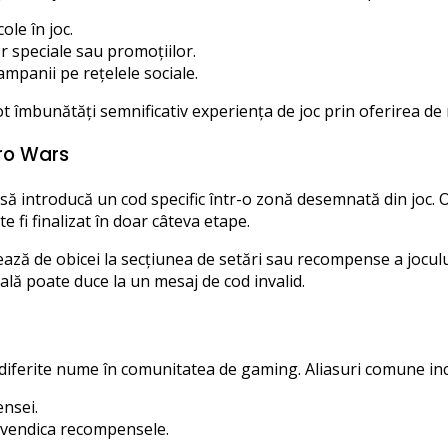
ole în joc.
r speciale sau promoțiilor.
mpanii pe rețelele sociale.
 pot îmbunătăți semnificativ experiența de joc prin oferirea de
ro Wars
ă introducă un cod specific într-o zonă desemnată din joc. O
 fi finalizat în doar câteva etape.
ă de obicei la secțiunea de setări sau recompense a jocului,
ală poate duce la un mesaj de cod invalid.
diferite nume în comunitatea de gaming. Aliasuri comune inc
nsei.
evendica recompensele.