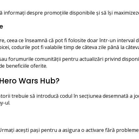
 informați despre promoțiile disponibile și să își maximizeze
le
 ceea ce înseamnă că pot fi folosite doar într-un interval de 
ei, codurile pot fi valabile timp de câteva zile până la câte
sau forumurile comunității pentru actualizări privind disponi
e beneficiile oferite.
 Hero Wars Hub?
orii trebuie să introducă codul în secțiunea desemnată a joc
y-ul.
rmați acești pași pentru a asigura o activare fără probleme