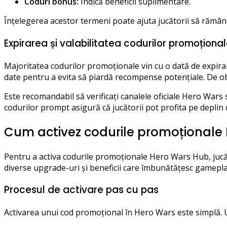
Coduri bonus:
Indică beneficii suplimentare.
Înțelegerea acestor termeni poate ajuta jucătorii să rămână
Expirarea și valabilitatea codurilor promoționa
Majoritatea codurilor promoționale vin cu o dată de expirare,
date pentru a evita să piardă recompense potențiale. De obic
Este recomandabil să verificați canalele oficiale Hero Wars 
codurilor prompt asigură că jucătorii pot profita pe deplin d
Cum activez codurile promoționale
Pentru a activa codurile promoționale Hero Wars Hub, jucăt
diverse upgrade-uri și beneficii care îmbunătățesc gamepla
Procesul de activare pas cu pas
Activarea unui cod promoțional în Hero Wars este simplă. U