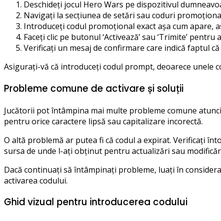
Deschideți jocul Hero Wars pe dispozitivul dumneavo
Navigați la secțiunea de setări sau coduri promoționale
Introduceți codul promoțional exact așa cum apare, as
Faceți clic pe butonul ‘Activează’ sau ‘Trimite’ pentru 
Verificați un mesaj de confirmare care indică faptul că 
Asigurați-vă că introduceți codul prompt, deoarece unele co
Probleme comune de activare și soluții
Jucătorii pot întâmpina mai multe probleme comune atunci c
pentru orice caractere lipsă sau capitalizare incorectă.
O altă problemă ar putea fi că codul a expirat. Verificați în
sursa de unde l-ați obținut pentru actualizări sau modificări
Dacă continuați să întâmpinați probleme, luați în considera
activarea codului.
Ghid vizual pentru introducerea codului